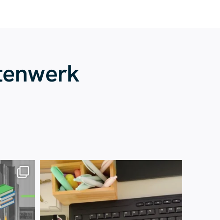
tenwerk
Juli 13
61
0