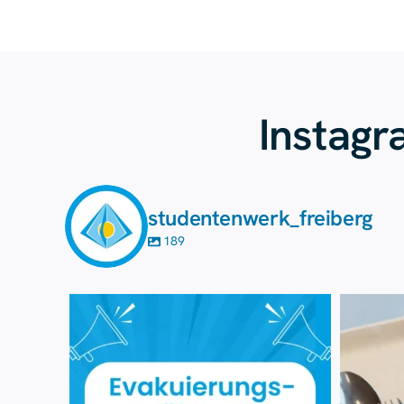
Instag
studentenwerk_freiberg
189
Aug. 7
41
0