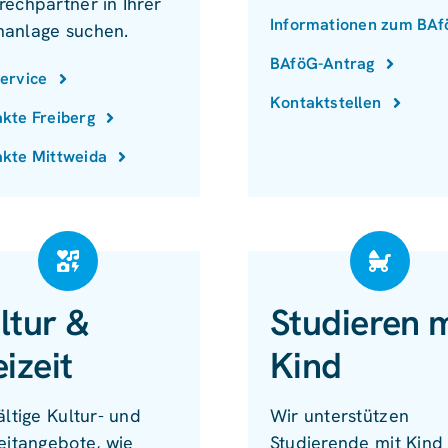
rechpartner in Ihrer
Informationen zum BA
anlage suchen.
BAföG-Antrag
ervice
Kontaktstellen
kte Freiberg
kte Mittweida
ltur &
Studieren m
eizeit
Kind
ältige Kultur- und
Wir unterstützen
eitangebote, wie
Studierende mit Kind