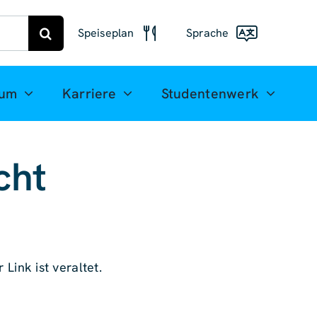
Speiseplan
Sprache
Speiseplan
Freiberg
Deutsch
ium
Karriere
Studentenwerk
Speiseplan
English
Mittweida
(UK)
cht
Français
Español
简体中
文
 Link ist veraltet.
العربية