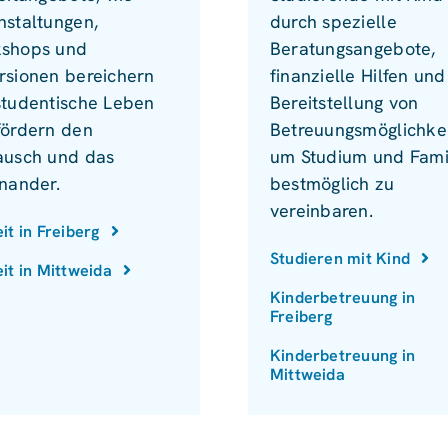
nstaltungen,
durch spezielle
shops und
Beratungsangebote,
rsionen bereichern
finanzielle Hilfen und
studentische Leben
Bereitstellung von
fördern den
Betreuungsmöglichkei
ausch und das
um Studium und Fami
inander.
bestmöglich zu
vereinbaren.
eit in Freiberg
Studieren mit Kind
eit in Mittweida
Kinderbetreuung in
Freiberg
Kinderbetreuung in
Mittweida