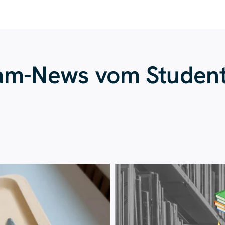
ram-News vom Studen
Juli 23
Juli 20
224
1
28
0