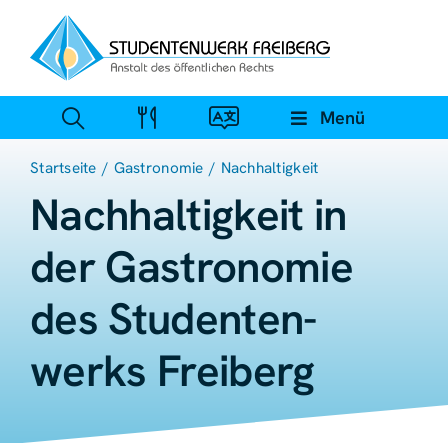
Zum
Inhalt
springen
Menü
Startseite
Gastronomie
Nachhaltigkeit
Nachhaltig­keit in
der Gastrono­mie
des Studenten­
werks Freiberg