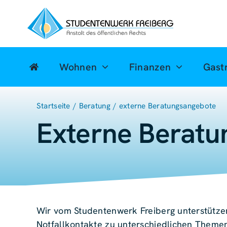
Zum
Inhalt
springen
Wohnen
Finanzen
Gast
Startseite
Beratung
externe Beratungsangebote
Externe Beratu
Wir vom Studentenwerk Freiberg unterstützen 
Notfallkontakte zu unterschiedlichen Themen