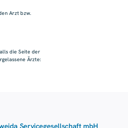
nden Arzt bzw.
lls die Seite der
ergelassene Ärzte:
weida Service­gesellschaft mbH