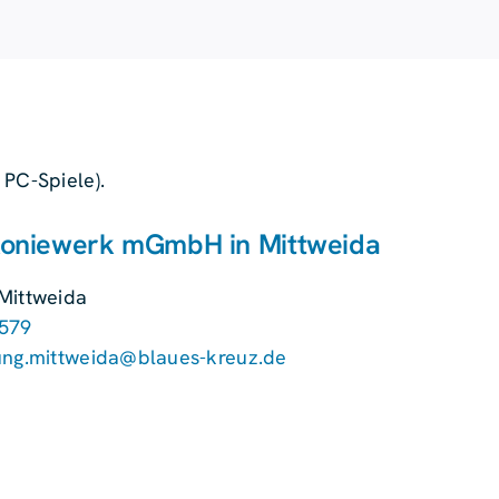
 PC-Spiele).
koniewerk mGmbH in Mittweida
Mittweida
579
ung.mittweida@blaues-kreuz.de