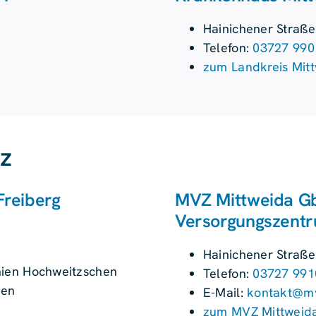
Hainichener Straße
Telefon:
03727 990
zum Landkreis Mi
z
Freiberg
MVZ Mittweida Gb
Versorgungszentr
Hainichener Straße
nien Hochweitzschen
Telefon:
03727 991
hen
E-Mail:
kontakt@mv
zum MVZ Mittweid