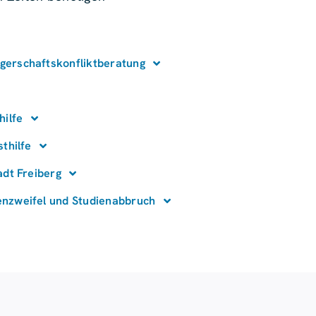
erschaftskonfliktberatung
hilfe
thilfe
adt Freiberg
nzweifel und Studienabbruch