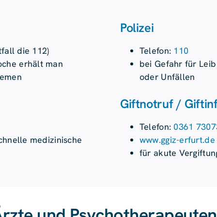
Polizei
fall die 112)
Telefon:
110
oche erhält man
bei Gefahr für Lei
blemen
oder Unfällen
Gift­notruf / Gift­­
Telefon:
0361 7307
schnelle medizinische
www.ggiz-erfurt.de
für akute Vergiftun
 Ärzte und Psychotherapeuten