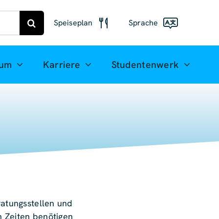
Speiseplan
Sprache
Speiseplan
Freiberg
Deutsch
ium
Karriere
Studentenwerk
Speiseplan
English
Mittweida
(UK)
Français
Español
简体中
文
العربية
ratungsstellen und
n Zeiten benötigen