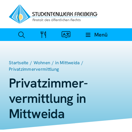
Zum
Inhalt
springen
Menü
Startseite
Wohnen
in Mittweida
Privatzimmervermittlung
Privat­zimmer­
vermittlung in
Mittweida