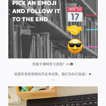
你属于哪种学习类型？✏️🎓
祝愿所有同学顺利开启考试季。我们为你们加油！🍀
...
7月13日
61
0