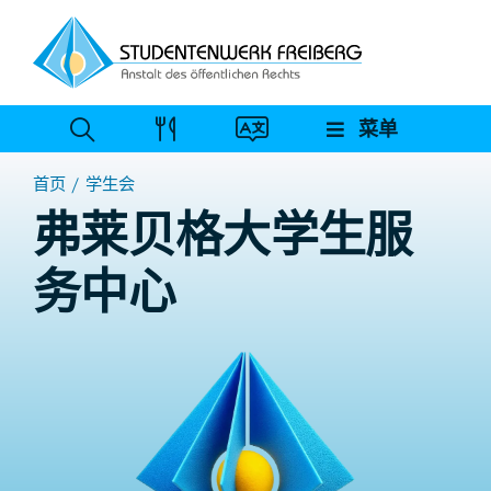
跳
至
内
容
菜单
首页
学生会
弗莱贝格大学生服
务中心