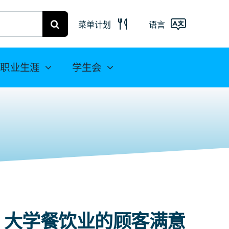
菜单计划
语言
弗赖贝格菜
单
Deutsch
职业生涯
学生会
米特韦达餐
English
饮计划
(UK)
Français
Español
简
体中文
大学餐饮业的顾客满意
العربية