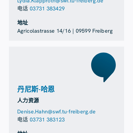
Lydia.Klapproth@swf.tu-freiberg.de
电话
03731 383429
地址
Agricolastrasse 14/16 | 09599 Freiberg
丹尼斯-哈恩
人力资源
Denise.Hahn@swf.tu-freiberg.de
电话
03731 383123