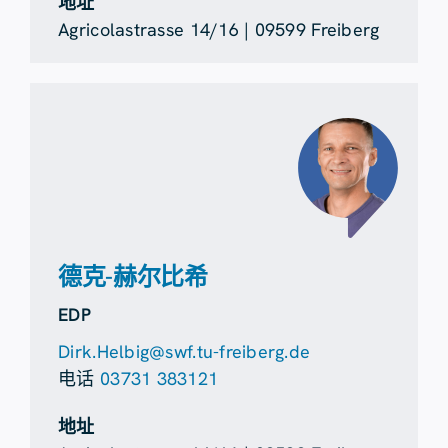
地址
Agricolastrasse 14/16 | 09599 Freiberg
德克-赫尔比希
EDP
Dirk.Helbig@swf.tu-freiberg.de
电话
03731 383121
地址