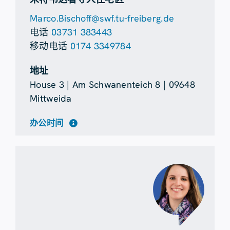
Marco.Bischoff@swf.tu-freiberg.de
电话
03731 383443
移动电话
0174 3349784
地址
House 3 | Am Schwanenteich 8 | 09648
Mittweida
办公时间