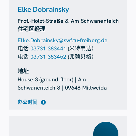
Elke Dobrainsky
Prof.-Holzt-Straße & Am Schwanenteich
住宅区经理
Elke.Dobrainsky@swf.tu-freiberg.de
电话
03731 383441
(米特韦达）
电话
03731 383452
(弗赖贝格）
地址
House 3 (ground floor) | Am
Schwanenteich 8 | 09648 Mittweida
办公时间