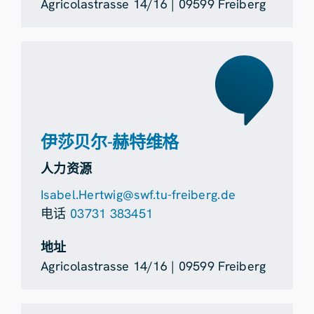
Agricolastrasse 14/16 | 09599 Freiberg
伊莎贝尔-赫特维格
人力资源
Isabel.Hertwig@swf.tu-freiberg.de
电话
03731 383451
地址
Agricolastrasse 14/16 | 09599 Freiberg