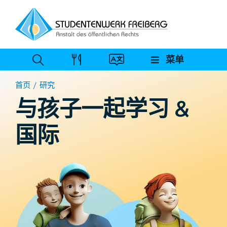
跳
至
内
容
菜单
首页
研究
与孩子一起学习 &
国际