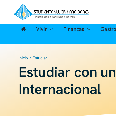
Ir
al
contenido
Vivir
Finanzas
Gastr
Inicio
Estudiar
Estudiar con un
Internacional