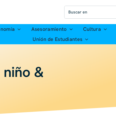
Buscar:
onomía
Asesoramiento
Cultura
Unión de Estudiantes
 niño &