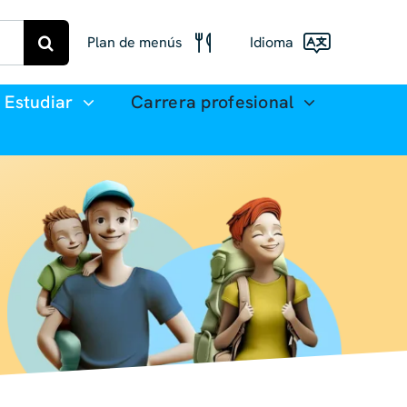
Plan de menús
Idioma
Menú Freiberg
Estudiar
Carrera profesional
Deutsch
Plan de comidas
English
Mittweida
(UK)
Français
Español
简体
中文
العربية