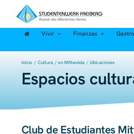
Ir
al
contenido
Vivir
Finanzas
Gastr
Inicio
Cultura
en Mittweida
Ubicaciones
Espacios cultur
Club de Estudiantes Mit