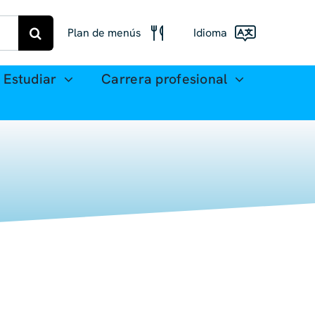
Plan de menús
Idioma
Menú Freiberg
Estudiar
Carrera profesional
Deutsch
Plan de comidas
English
Mittweida
(UK)
Français
Español
简体
中文
العربية