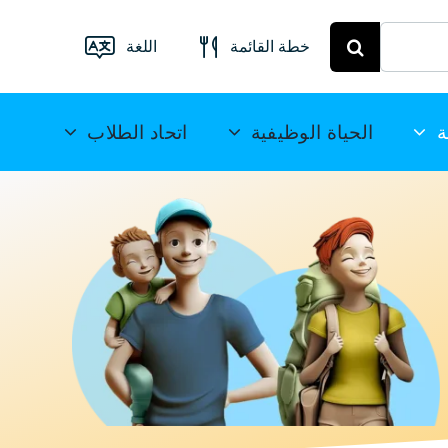
خطة القائمة
اللغة
قائمة الطعام
فرايبرغ
Deutsch
ة
الحياة الوظيفية
اتحاد الطلاب
خطة الوجبات
English
ميتويدا
(UK)
Français
Español
简
体中文
العربية