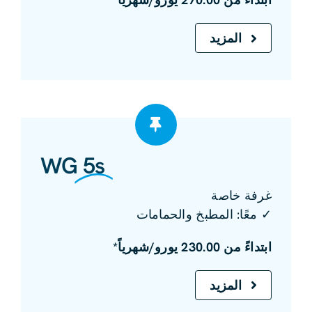
المزيد
WG
5s
غرفة خاصة
✓ معًا: المطبخ والحمامات
ابتداءً من 230.00 يورو/شهرياً*
المزيد