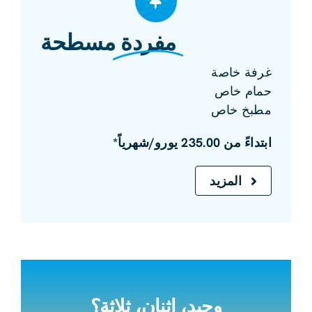
مفردة
مسطحة
غرفة خاصة
حمام خاص
مطبخ خاص
ابتداءً من 235.00 يورو/شهرياً*
المزيد
وحيد، اثنان، ثلاثة؟