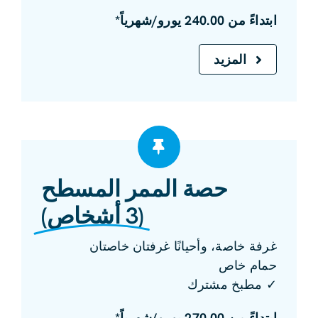
ابتداءً من 240.00 يورو/شهرياً*
المزيد
حصة الممر المسطح
(3 أشخاص)
غرفة خاصة، وأحيانًا غرفتان خاصتان
حمام خاص
✓ مطبخ مشترك
ابتداءً من 270.00 يورو/شهرياً*