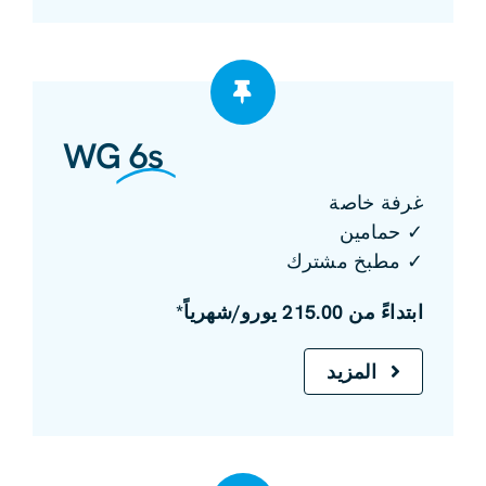
WG
6s
غرفة خاصة
✓ حمامين
✓ مطبخ مشترك
ابتداءً من 215.00 يورو/شهرياً*
المزيد