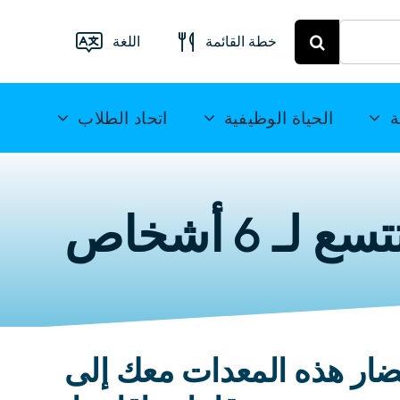
خطة القائمة
اللغة
قائمة الطعام
فرايبرغ
Deutsch
ة
الحياة الوظيفية
اتحاد الطلاب
خطة الوجبات
English
ميتويدا
(UK)
 6 أشخاص
Français
Español
简
体中文
ار هذه المعدات معك إلى
العربية