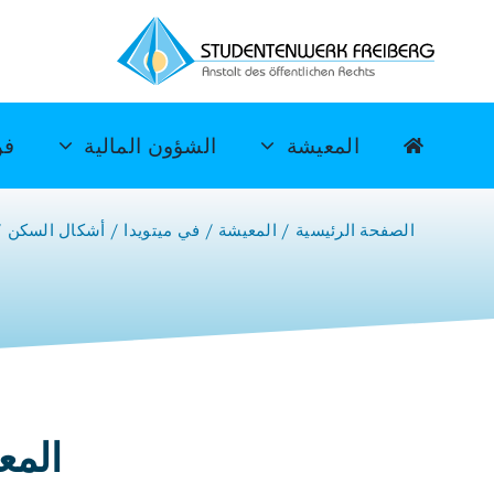
خطي
لى
لمحتوى
المعيشة
الشؤون المالية
فن
الصفحة الرئيسية
المعيشة
في ميتويدا
أشكال السكن
المع