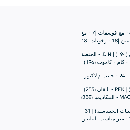
1 - مع مواد حافظة |2 - مع مواد حافظة |2 - مع ملون |3 - مشمع |4 - مسود |5 - مع مضادات الأكسدة |6 - مع فوسفات |7 - مع
19 - تحتوي على الجلوتين: WEI - القمح (191) | ROG - الجاودار (192) | GER - الشعير (193) | HAF - الشوفان (194) | DIN. - الحنطة
25 - المكسرات/المكسرات: MAN - اللوز (251) | HAS - البندق (252) | WAL - الجوز (253) | CAS - الكاجو (254) | PEK - البقان (255) |
26 - الكرفس | 27 - الخردل | 28 - بذور السمسم | 29 - ثاني أكسيد الكبريت والكبريتات | 30 - السمك (مسببات الحساسية) | 31 -