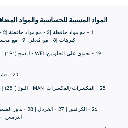
المواد المسببة للحساسية والمواد المضاف
كبريتات |8 - مع مُحلي |9 - مع محسن للنكهة |10 - يحتوي على فينيل ألانين |16 - يحتوي على الكينين |18 - رخويات |18
20 - قشريات | 21 - يحتوي على بيض | 22 - فول سوداني | 23 - صويا | 24 - حليب / لاكتوز |
الترمس | 35 - مع صبغة الآزو | 43 - مع دهون تحتوي على الكاكاو | 171 - غير مناسب للنباتيين