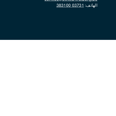
الهاتف:
03731 383100