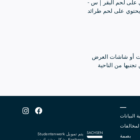
 على لحم البقر | س -
 يحتوي على لحم طرائد
ات أو شاشات العرض
تجنبها من الناحية
ة البيانات
المخالفات
يتم تمويل Studentenwerk
بصمة
Freiberg بشكل مشترك من