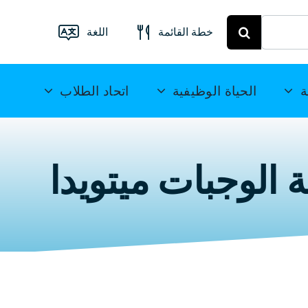
خطة القائمة
اللغة
قائمة الطعام
فرايبرغ
Deutsch
ة
الحياة الوظيفية
اتحاد الطلاب
خطة الوجبات
English
ميتويدا
(UK)
الوجبات ميتويدا
Français
Español
简
体中文
العربية