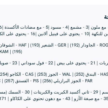
ة
(195) | KAM - كام - كاموت (196) |
PAR - الجوز البرازيلي (256) | PIS - الفستق (257) | MAC - المكاديميا (258)