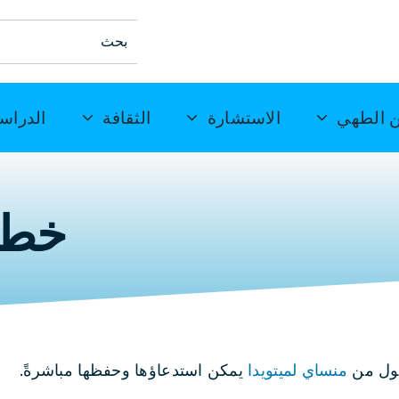
ابحث
عن:
 الطهي
الاستشارة
الثقافة
الدراس
خطة 
مول من
منساي لميتويدا
يمكن استدعاؤها وحفظها مباشرةً.