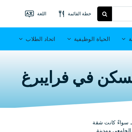
خطة القائمة
اللغة
قائمة الطعام
فرايبرغ
Deutsch
ة
الحياة الوظيفية
اتحاد الطلاب
خطة الوجبات
English
ميتويدا
(UK)
سكن في فرايبرغ
Français
Español
简
体中文
ثالي. سواءً كانت شقة
العربية
الجامعي ومدينة