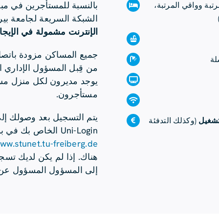
بالنسبة للمستأجرين في مباني
تبة وواقي المرتبة،
الشبكة السريعة لجامعة بيرج
الإنترنت مشمولة في الإيجار
جميع المساكن مزودة باتصال 
لة
من قِبل المسؤول الإداري 
يوجد مديرون لكل منزل مسؤ
مستأجرون.
يتم التسجيل بعد وصولك إ
لتشغيل
(وكذلك التدفئة
Uni-Login الخاص بك في بوابة IDM-Portal (إشعار في معرض منزلك أو في
ww.stunet.tu-freiberg.de
هناك. إذا لم يكن لديك تس
إلى المسؤول المسؤول عن