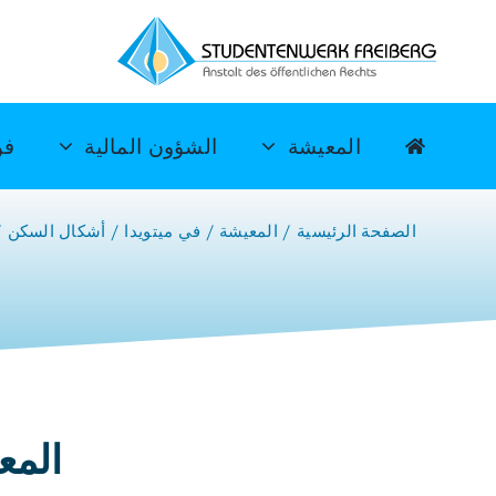
خطي
لى
لمحتوى
المعيشة
الشؤون المالية
فن
الصفحة الرئيسية
المعيشة
في ميتويدا
أشكال السكن
المع