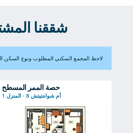
شققنا المشتركة
لاحظ المجمع السكني المطلوب ونوع السكن ال
حصة الممر المسطح
أم شواننتيتش 8 - المنزل 1