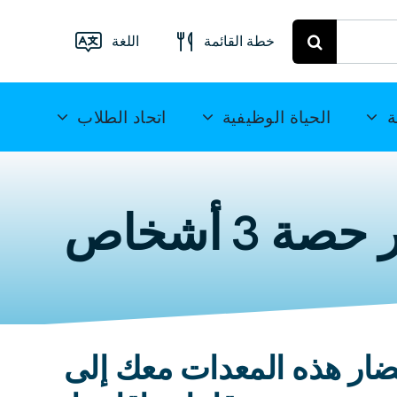
خطة القائمة
اللغة
قائمة الطعام
فرايبرغ
Deutsch
ة
الحياة الوظيفية
اتحاد الطلاب
خطة الوجبات
English
ميتويدا
(UK)
 3 أشخاص
Français
Español
简
体中文
ار هذه المعدات معك إلى
العربية