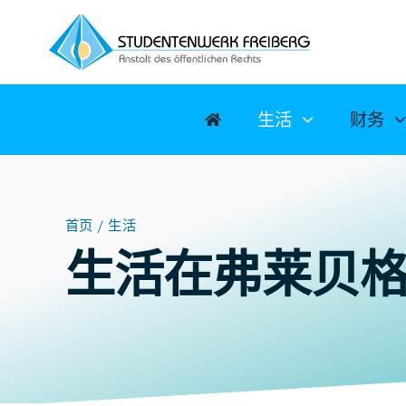
跳
至
内
容
生活
财务
首页
生活
生活在弗莱贝