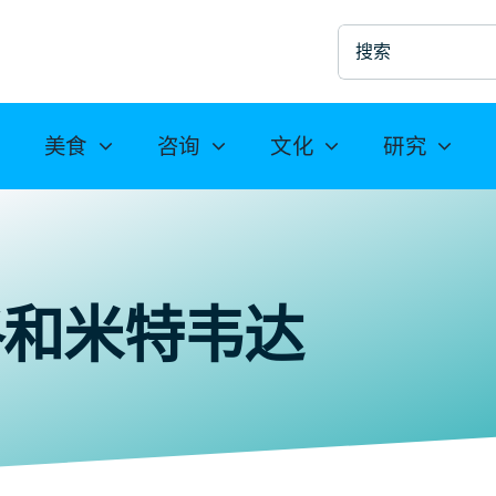
搜
索
美食
咨询
文化
研究
格和米特韦达