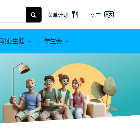
菜单计划
语言
弗赖贝格菜
单
Deutsch
职业生涯
学生会
米特韦达餐
English
饮计划
(UK)
Français
Español
简
体中文
العربية