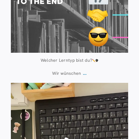
Welcher Lerntyp bist du?
...
Wir wünschen
Juli 13
61
0