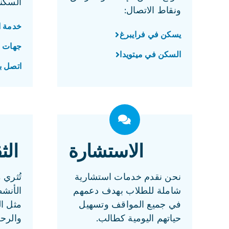
السكن
ونقاط الاتصال:
خدمة ا
يسكن في فرايبرغ
جهات ا
السكن في ميتويدا
اتصل بـ
الاستشارة
الث
نحن نقدم خدمات استشارية
تُثري
شاملة للطلاب بهدف دعمهم
الأنشط
في جميع المواقف وتسهيل
مثل ا
حياتهم اليومية كطالب.
والرحل