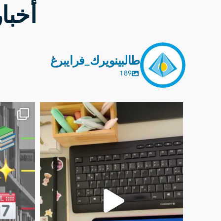
أخبا
طالبينويرك_فرايبرغ
189
13 يوليو
0
61