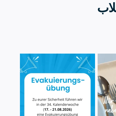
لاب
7 أغسطس
0
39