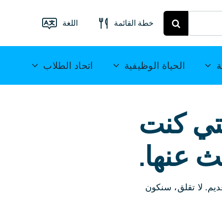
خطة القائمة
اللغة
قائمة الطعام
فرايبرغ
Deutsch
ة
الحياة الوظيفية
اتحاد الطلاب
خطة الوجبات
English
ميتويدا
(UK)
لتي كنت
Français
ث عنها.
Español
简
体中文
ديم. لا تقلق، سنكون
العربية