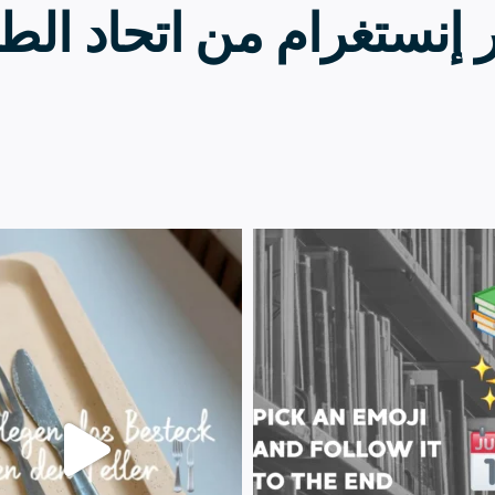
ر إنستغرام من اتحاد الط
20 يوليو
23 يوليو
1
224
0
28