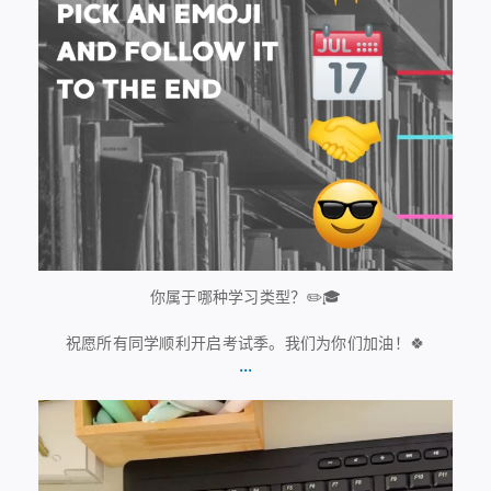
你属于哪种学习类型？✏️🎓
祝愿所有同学顺利开启考试季。我们为你们加油！🍀
...
7月13日
61
0