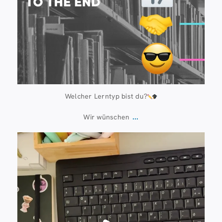
Welcher Lerntyp bist du?
...
Wir wünschen
Juli 13
61
0