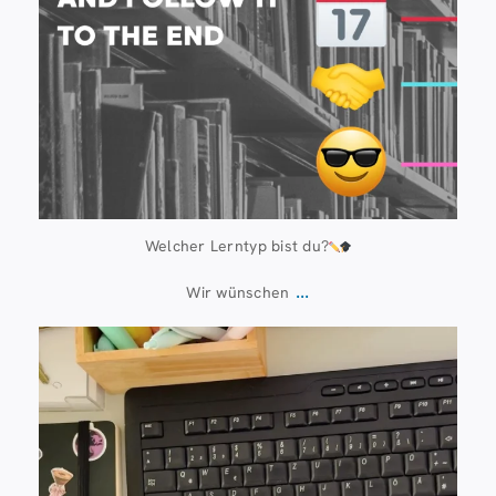
Welcher Lerntyp bist du?
...
Wir wünschen
Juli 13
61
0