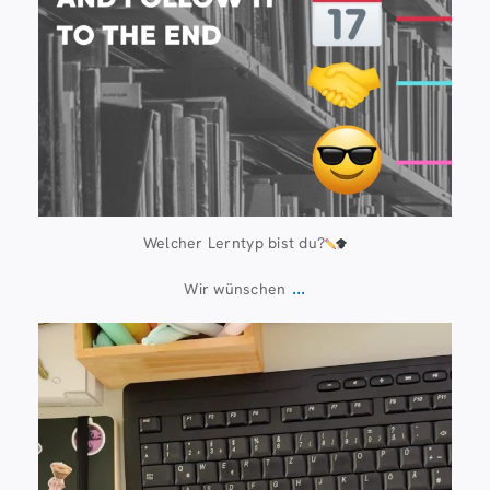
Welcher Lerntyp bist du?
...
Wir wünschen
Juli 13
61
0