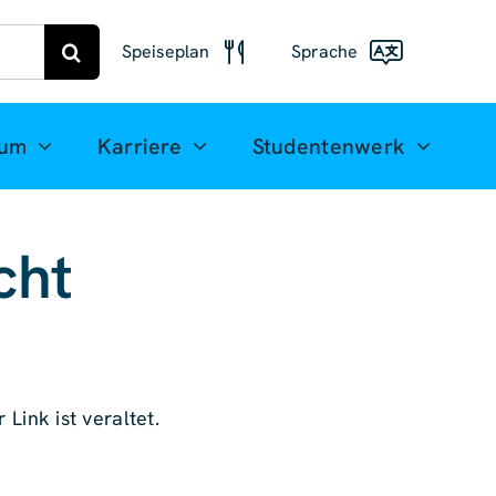
Speiseplan
Sprache
Speiseplan
Freiberg
Deutsch
ium
Karriere
Studentenwerk
Speiseplan
English
Mittweida
(UK)
cht
Français
Español
简体中
文
 Link ist veraltet.
العربية