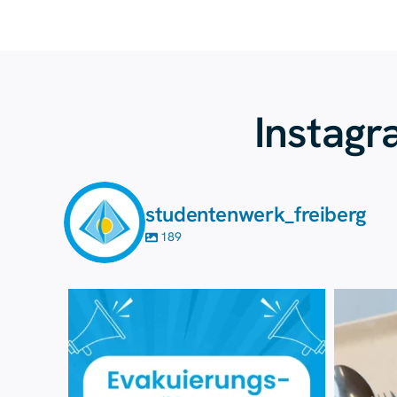
Instag
studentenwerk_freiberg
189
Aug. 7
14
0