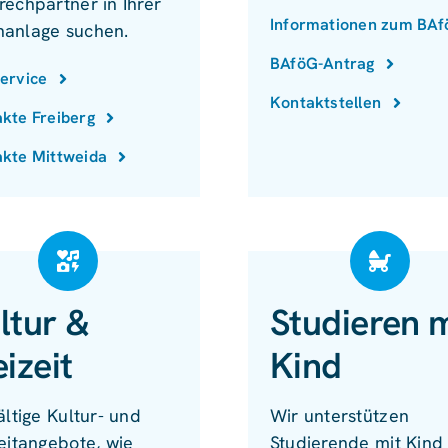
rechpartner in Ihrer
Informationen zum BA
anlage suchen.
BAföG-Antrag
ervice
Kontaktstellen
kte Freiberg
kte Mittweida
ltur &
Studieren m
eizeit
Kind
ältige Kultur- und
Wir unterstützen
eitangebote, wie
Studierende mit Kind