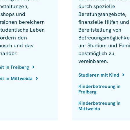
nstaltungen,
durch spezielle
shops und
Beratungsangebote,
rsionen bereichern
finanzielle Hilfen und
studentische Leben
Bereitstellung von
fördern den
Betreuungsmöglichkei
ausch und das
um Studium und Fami
inander.
bestmöglich zu
vereinbaren.
eit in Freiberg
Studieren mit Kind
eit in Mittweida
Kinderbetreuung in
Freiberg
Kinderbetreuung in
Mittweida