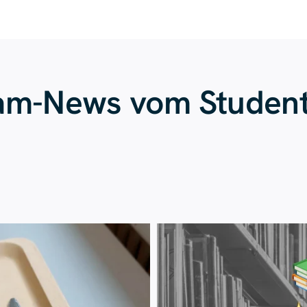
ram-News vom Studen
Juli 23
Juli 20
224
1
28
0