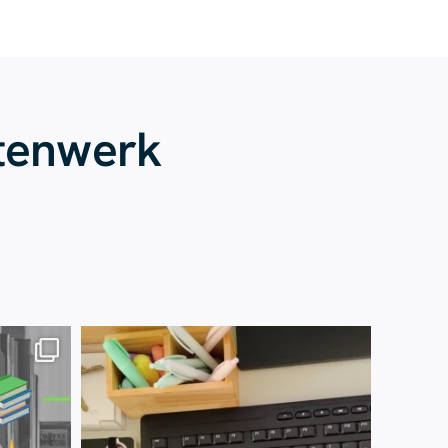
tenwerk
Juli 13
61
0