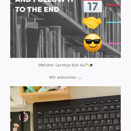
Welcher Lerntyp bist du?
...
Wir wünschen
Juli 13
61
0