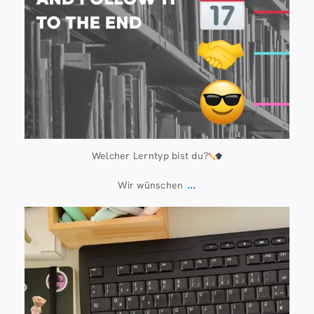
Welcher Lerntyp bist du?
...
Wir wünschen
Juli 13
61
0