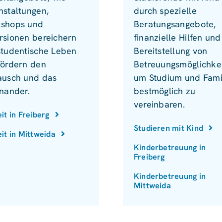
nstaltungen,
durch spezielle
shops und
Beratungsangebote,
rsionen bereichern
finanzielle Hilfen und
studentische Leben
Bereitstellung von
fördern den
Betreuungsmöglichkei
ausch und das
um Studium und Fami
inander.
bestmöglich zu
vereinbaren.
eit in Freiberg
Studieren mit Kind
eit in Mittweida
Kinderbetreuung in
Freiberg
Kinderbetreuung in
Mittweida