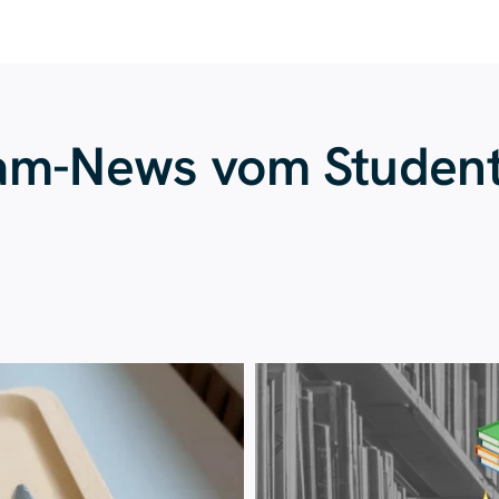
ram-News vom Studen
Juli 23
Juli 20
224
1
28
0