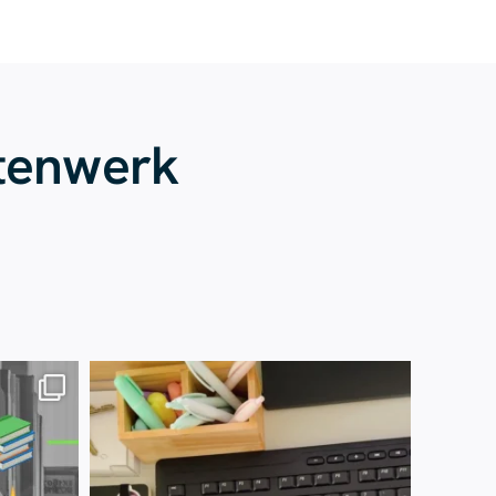
tenwerk
Juli 13
61
0