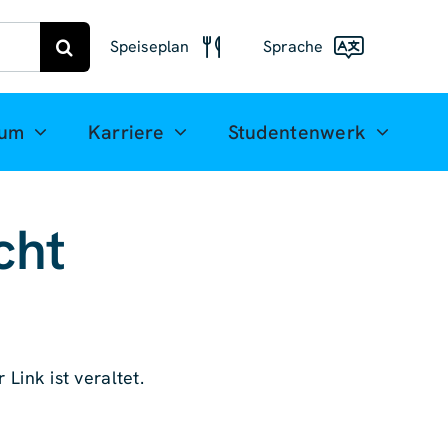
Speiseplan
Sprache
Speiseplan
Freiberg
Deutsch
ium
Karriere
Studentenwerk
Speiseplan
English
Mittweida
(UK)
cht
Français
Español
简体中
文
 Link ist veraltet.
العربية