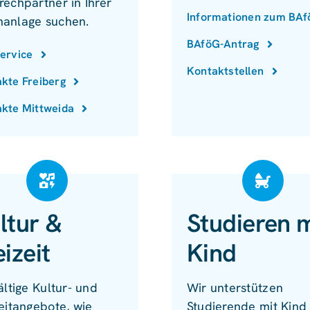
rechpartner in Ihrer
Informationen zum BA
anlage suchen.
BAföG-Antrag
ervice
Kontaktstellen
kte Freiberg
kte Mittweida
ltur &
Studieren m
eizeit
Kind
ältige Kultur- und
Wir unterstützen
eitangebote, wie
Studierende mit Kind