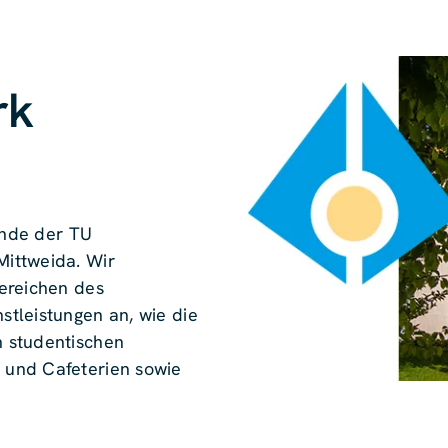
rk
rende der TU
ittweida. Wir
ereichen des
tleistungen an, wie die
 studentischen
 und Cafeterien sowie
rung, Sozialberatung