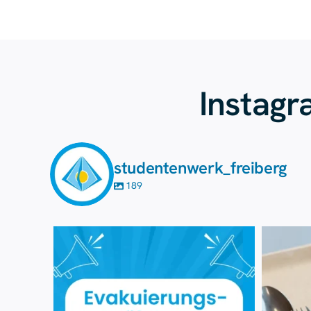
Instag
studentenwerk_freiberg
189
Aug. 7
25
0