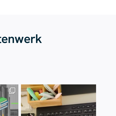
tenwerk
Juli 13
61
0