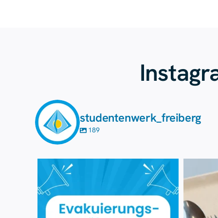
Instag
studentenwerk_freiberg
189
Aug. 7
42
0