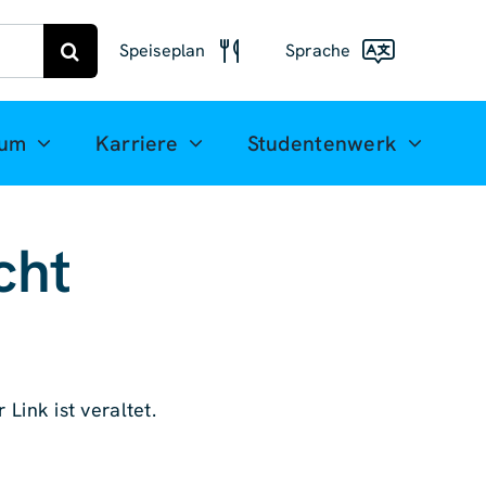
Speiseplan
Sprache
Speiseplan
Freiberg
Deutsch
ium
Karriere
Studentenwerk
Speiseplan
English
Mittweida
(UK)
cht
Français
Español
简体中
文
 Link ist veraltet.
العربية