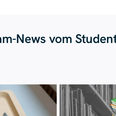
ram-News vom Studen
Juli 23
Juli 20
224
1
29
0