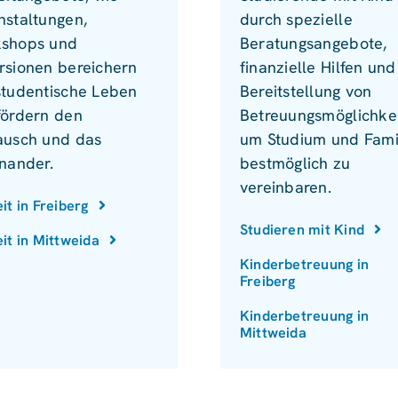
nstaltungen,
durch spezielle
shops und
Beratungsangebote,
rsionen bereichern
finanzielle Hilfen und
studentische Leben
Bereitstellung von
fördern den
Betreuungsmöglichkei
ausch und das
um Studium und Fami
inander.
bestmöglich zu
vereinbaren.
eit in Freiberg
Studieren mit Kind
eit in Mittweida
Kinderbetreuung in
Freiberg
Kinderbetreuung in
Mittweida