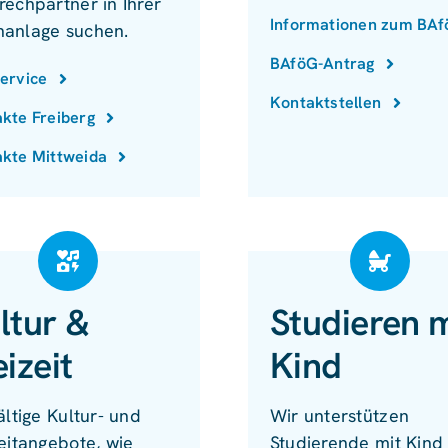
rechpartner in Ihrer
Informationen zum BA
anlage suchen.
BAföG-Antrag
ervice
Kontaktstellen
kte Freiberg
kte Mittweida
ltur &
Studieren m
eizeit
Kind
ältige Kultur- und
Wir unterstützen
eitangebote, wie
Studierende mit Kind