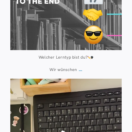
Welcher Lerntyp bist du?
...
Wir wünschen
Juli 13
61
0