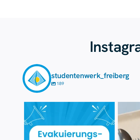
Instag
studentenwerk_freiberg
189
Aug. 7
23
0