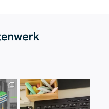
tenwerk
Juli 13
61
0