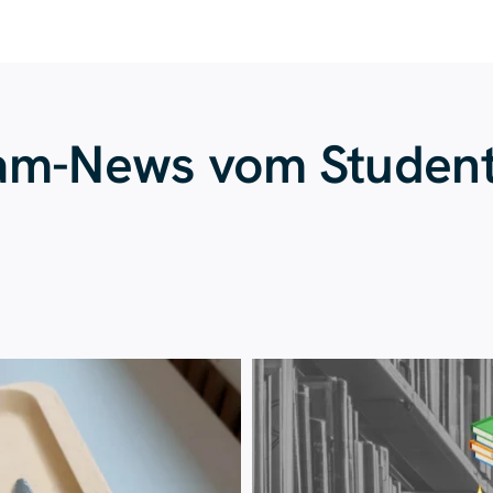
ram-News vom Studen
Juli 23
Juli 20
224
1
28
0