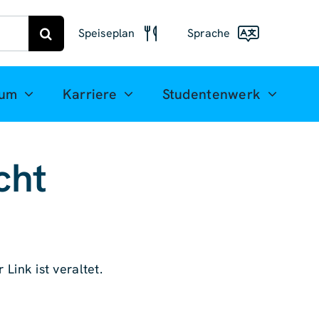
Speiseplan
Sprache
Speiseplan
Freiberg
Deutsch
ium
Karriere
Studentenwerk
Speiseplan
English
Mittweida
(UK)
cht
Français
Español
简体中
文
 Link ist veraltet.
العربية