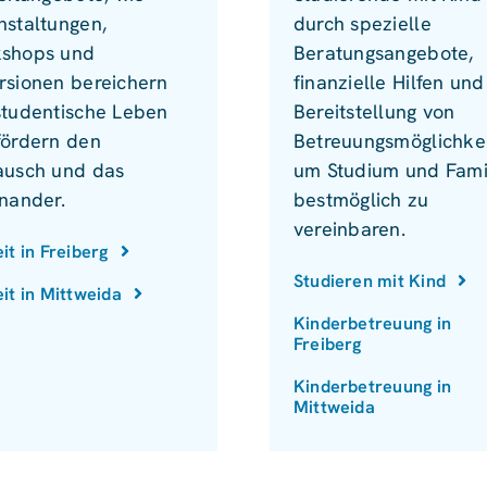
nstaltungen,
durch spezielle
shops und
Beratungsangebote,
rsionen bereichern
finanzielle Hilfen und
studentische Leben
Bereitstellung von
fördern den
Betreuungsmöglichkei
ausch und das
um Studium und Fami
inander.
bestmöglich zu
vereinbaren.
eit in Freiberg
Studieren mit Kind
eit in Mittweida
Kinderbetreuung in
Freiberg
Kinderbetreuung in
Mittweida