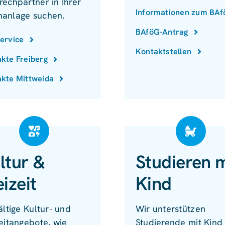
rechpartner in Ihrer
Informationen zum BA
anlage suchen.
BAföG-Antrag
ervice
Kontaktstellen
kte Freiberg
kte Mittweida
ltur &
Studieren m
eizeit
Kind
ältige Kultur- und
Wir unterstützen
eitangebote, wie
Studierende mit Kind