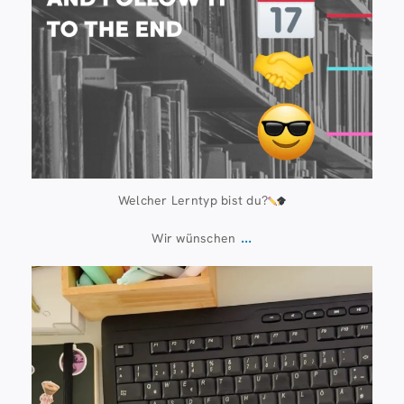
Welcher Lerntyp bist du?
...
Wir wünschen
Juli 13
61
0