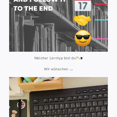
Welcher Lerntyp bist du?
...
Wir wünschen
Juli 13
61
0