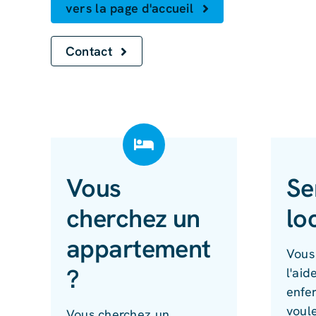
vers la page d'accueil
Contact
Vous
Se
cherchez un
lo
appartement
Vous 
?
l'aid
enfe
voule
Vous cherchez un