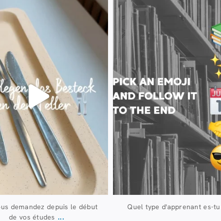
23 juillet
20 juillet
224
1
28
0
ous demandez depuis le début
Quel type d'apprenant es-tu
...
de vos études