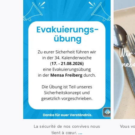
7 août
37
0
La sécurité de nos convives nous
Vous v
...
tient à cœur.