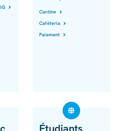
föG
Cantine
Caféteria
Paiement
ec
Étudiants