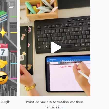
13 juillet
61
0
 ?✏️🎓
Point de vue : la formation continue
...
fait aussi