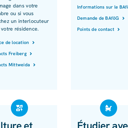
age dans votre
Informations sur le BA
bre ou si vous
Demande de BAföG
chez un interlocuteur
 votre résidence.
Points de contact
ce de location
cts Freiberg
cts Mittweida
lture et
Étudier av