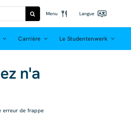
Menu
Langue
Plan
alimentaire
Deutsch
Carrière
Le Studentenwerk
Freiberg
Menu de
English
Mittweida
(UK)
ez n'a
Français
Español
简体中
文
e erreur de frappe
العربية