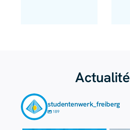
Actualit
studentenwerk_freiberg
189