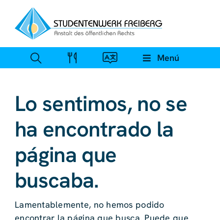
Ir
al
contenido
Menú
Lo sentimos, no se
ha encontrado la
página que
buscaba.
Lamentablemente, no hemos podido
encontrar la página que busca. Puede que