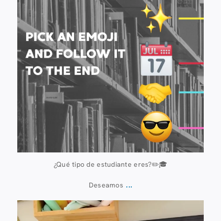
¿Qué tipo de estudiante eres?✏️🎓
...
Deseamos
13 de julio
61
0