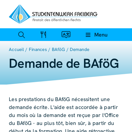
Skip
to
content
Menu
Accueil
Finances
BAföG
Demande
Demande de BAföG
Les prestations du BAföG nécessitent une
demande écrite. L'aide est accordée à partir
du mois où la demande est reçue par l'Office
du BAföG - au plus tôt, bien sûr, à partir du
début de la formation. Une aide rétroactive