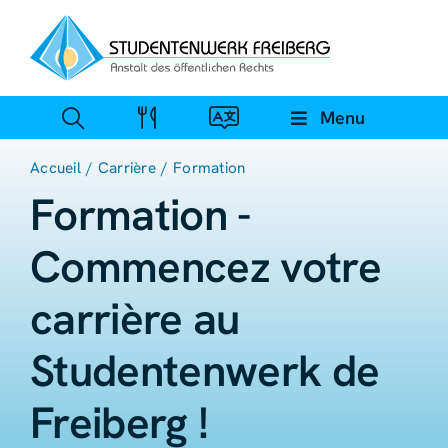
Skip
to
content
Menu
Accueil
Carrière
Formation
Formation -
Commencez votre
carrière au
Studentenwerk de
Freiberg !