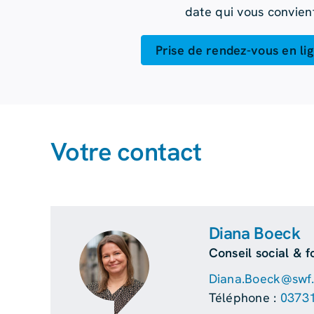
date qui vous convient
Prise de rendez-vous en li
Votre contact
Diana Boeck
Conseil social & f
Diana.Boeck@swf.t
Téléphone :
0373