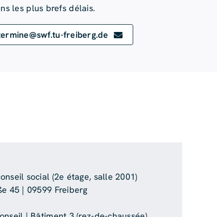
ns les plus brefs délais.
termine@swf.tu-freiberg.de
nseil social (2e étage, salle 2001)
ße 45 | 09599 Freiberg
onseil | Bâtiment 3 (rez-de-chaussée)