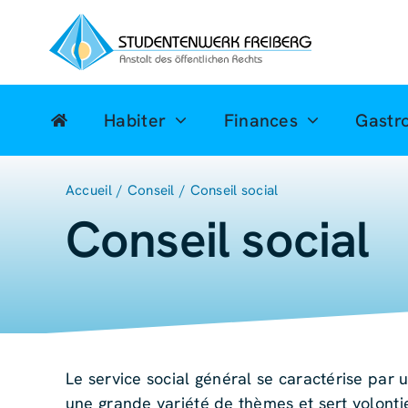
Skip
to
content
Habiter
Finances
Gastr
Accueil
Conseil
Conseil social
Conseil social
Le service social général se caractérise par 
une grande variété de thèmes et sert volonti