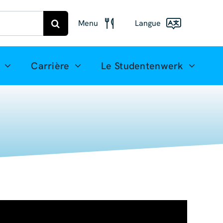
Menu
Langue
Plan
alimentaire
Deutsch
Carrière
Le Studentenwerk
Freiberg
Menu de
English
Mittweida
(UK)
Français
Español
简体中
文
العربية