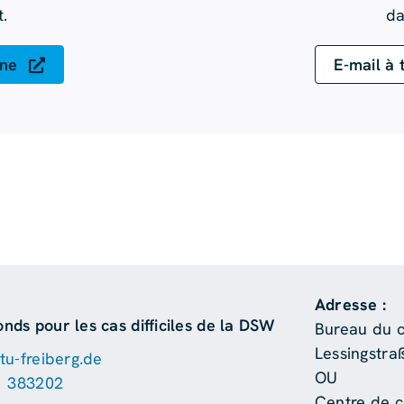
.
da
gne
E-mail à 
Adresse :
onds pour les cas difficiles de la DSW
Bureau du co
Lessingstra
u-freiberg.de
OU
1 383202
Centre de c