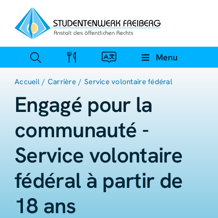
Skip
to
content
Menu
Accueil
Carrière
Service volontaire fédéral
Engagé pour la
communauté -
Service volontaire
fédéral à partir de
18 ans