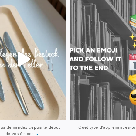
23 juillet
20 juillet
224
1
28
0
ous demandez depuis le début
Quel type d'apprenant es-tu
...
de vos études