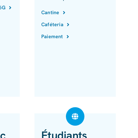
föG
Cantine
Caféteria
Paiement
ec
Étudiants