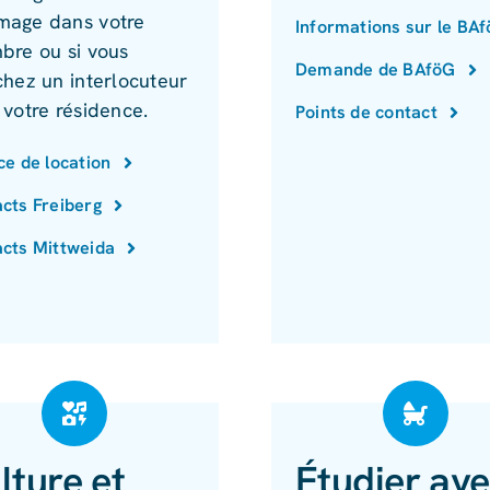
age dans votre
Informations sur le BA
bre ou si vous
Demande de BAföG
chez un interlocuteur
 votre résidence.
Points de contact
ce de location
cts Freiberg
cts Mittweida
lture et
Étudier av