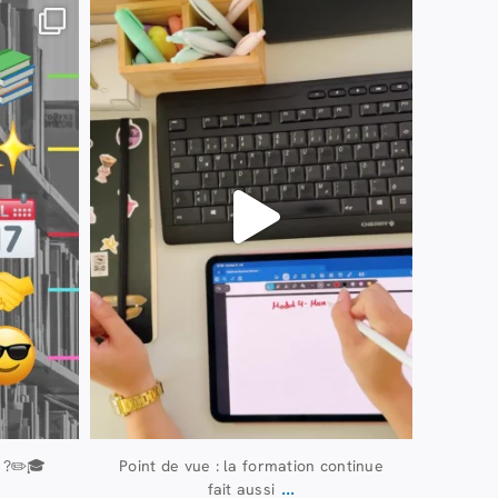
13 juillet
61
0
 ?✏️🎓
Point de vue : la formation continue
...
fait aussi