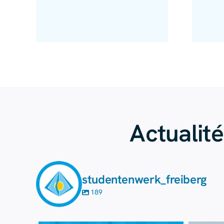
Actualit
studentenwerk_freiberg
189