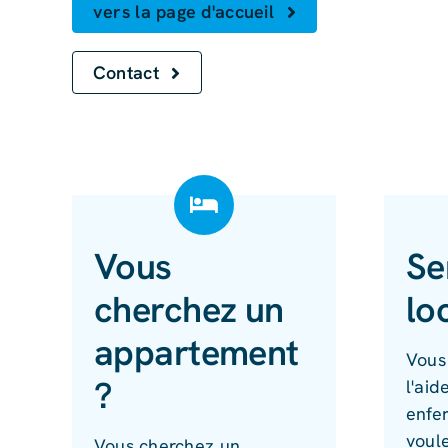
vers la page d'accueil
Contact
Vous
Se
cherchez un
lo
appartement
Vous 
?
l'aid
enfe
voule
Vous cherchez un