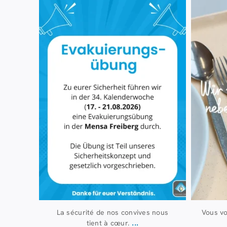
7 août
32
0
La sécurité de nos convives nous
Vous v
...
tient à cœur.