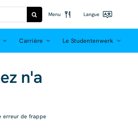
Menu
Langue
Plan
alimentaire
Deutsch
Carrière
Le Studentenwerk
Freiberg
Menu de
English
Mittweida
(UK)
ez n'a
Français
Español
简体中
文
e erreur de frappe
العربية