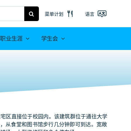
菜单计划
语言
弗赖贝格菜
单
Deutsch
职业生涯
学生会
米特韦达餐
English
饮计划
(UK)
Français
Español
简
体中文
raße 住宅区直接位于校园内。该建筑群位于通往大学
上，从食堂和图书馆步行几分钟即可到达。宽敞
العربية