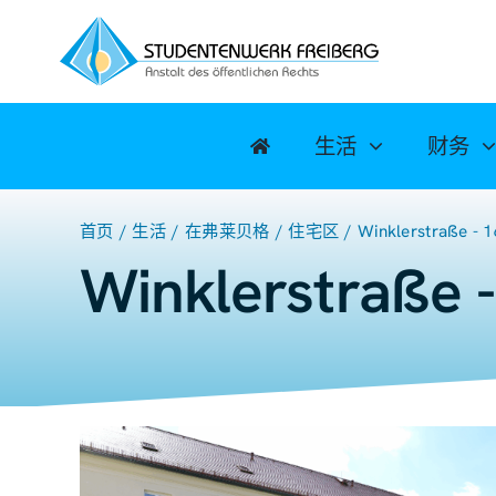
跳
至
内
容
生活
财务
首页
生活
在弗莱贝格
住宅区
Winklerstraße -
Winklerstraße