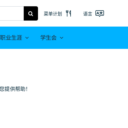
菜单计划
语言
弗赖贝格菜
单
Deutsch
职业生涯
学生会
米特韦达餐
English
饮计划
(UK)
Français
Español
您提供帮助！
简
体中文
العربية