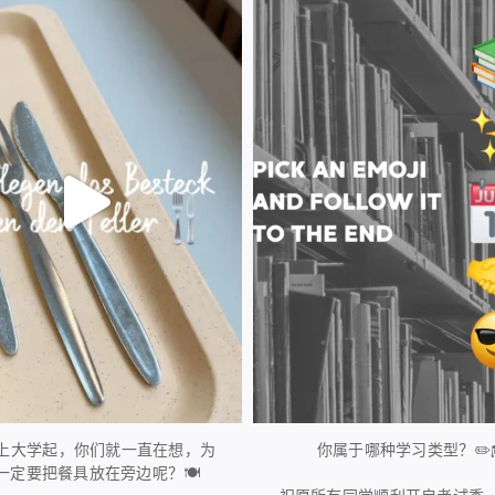
224
1
28
0
上大学起，你们就一直在想，为
你属于哪种学习类型？✏️
一定要把餐具放在旁边呢？🍽️
...