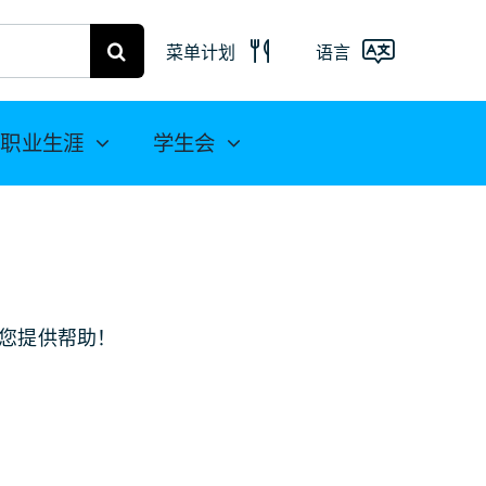
菜单计划
语言
弗赖贝格菜
单
Deutsch
职业生涯
学生会
米特韦达餐
English
饮计划
(UK)
Français
Español
您提供帮助！
简
体中文
العربية