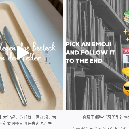
224
1
28
0
上大学起，你们就一直在想，为
你属于哪种学习类型？✏️
一定要把餐具放在旁边呢？🍽️
...