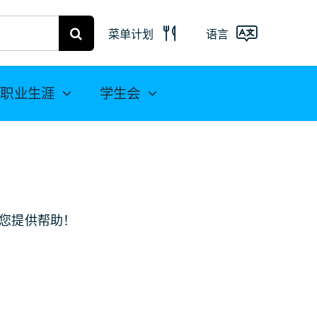
菜单计划
语言
弗赖贝格菜
单
Deutsch
职业生涯
学生会
米特韦达餐
English
饮计划
(UK)
Français
Español
您提供帮助！
简
体中文
العربية