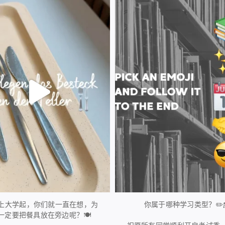
224
1
28
0
上大学起，你们就一直在想，为
你属于哪种学习类型？✏️
一定要把餐具放在旁边呢？🍽️
...