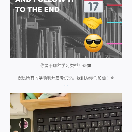
你属于哪种学习类型？✏️🎓
祝愿所有同学顺利开启考试季。我们为你们加油！🍀
...
7月13日
61
0