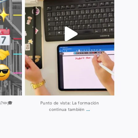
s?✏️🎓
Punto de vista: La formación
...
continua también