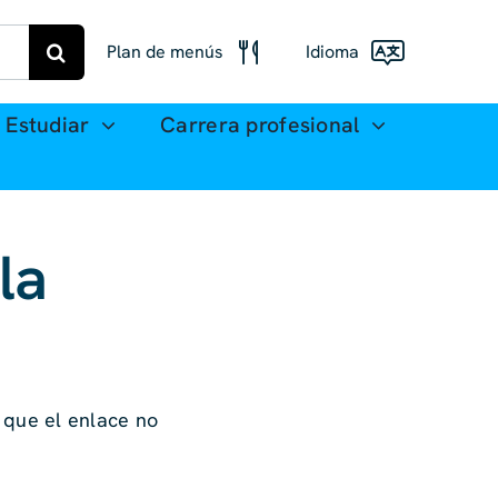
Plan de menús
Idioma
Menú Freiberg
Estudiar
Carrera profesional
Deutsch
Plan de comidas
English
Mittweida
(UK)
la
Français
Español
简体
中文
 que el enlace no
العربية