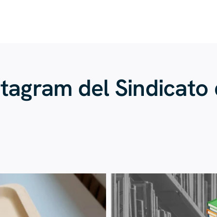
stagram del Sindicato
23 de julio
20 de julio
224
1
28
0