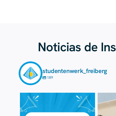
Noticias de In
studentenwerk_freiberg
189
7 de agosto
41
0