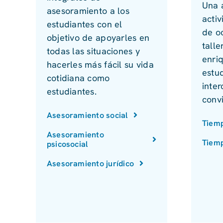
Una 
asesoramiento a los
activ
estudiantes con el
de o
objetivo de apoyarles en
talle
todas las situaciones y
enri
hacerles más fácil su vida
estud
cotidiana como
inter
estudiantes.
convi
Asesoramiento social
Tiemp
Asesoramiento
Tiemp
psicosocial
Asesoramiento jurídico