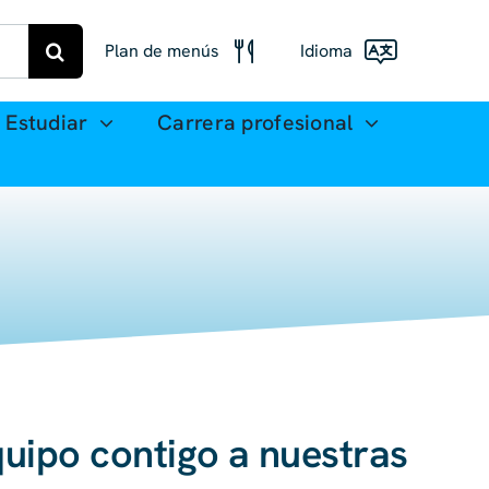
Plan de menús
Idioma
Menú Freiberg
Estudiar
Carrera profesional
Deutsch
Plan de comidas
English
Mittweida
(UK)
Français
Español
简体
中文
quipo contigo a nuestras
العربية