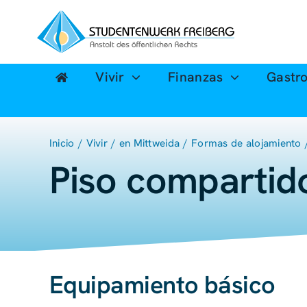
Ir
al
contenido
Vivir
Finanzas
Gastr
Inicio
Vivir
en Mittweida
Formas de alojamiento
Piso compartid
Equipamiento básico