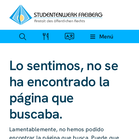
Ir
al
contenido
Menú
Lo sentimos, no se
ha encontrado la
página que
buscaba.
Lamentablemente, no hemos podido
encontrar la página que busca. Puede que