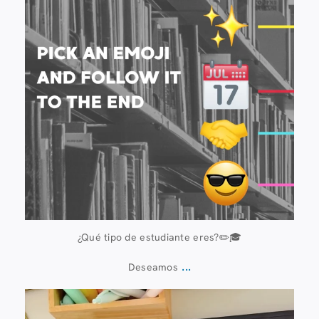
¿Qué tipo de estudiante eres?✏️🎓
...
Deseamos
13 de julio
61
0