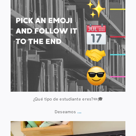
¿Qué tipo de estudiante eres?✏️🎓
...
Deseamos
13 de julio
61
0