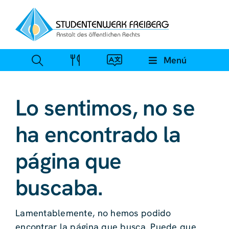
Ir
al
contenido
Menú
Lo sentimos, no se
ha encontrado la
página que
buscaba.
Lamentablemente, no hemos podido
encontrar la página que busca. Puede que