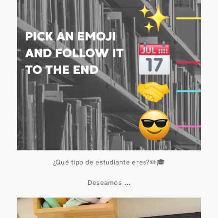
¿Qué tipo de estudiante eres?✏️🎓
...
Deseamos
13 de julio
61
0