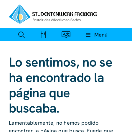
Ir
al
contenido
Menú
Lo sentimos, no se
ha encontrado la
página que
buscaba.
Lamentablemente, no hemos podido
encontrar la página que busca. Puede que